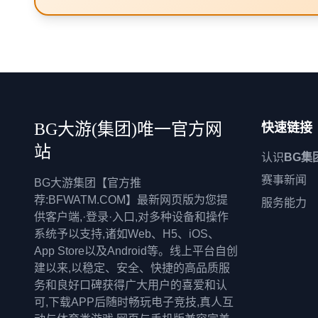
BG大游(集团)唯一官方网
快速链接
站
认识
BG集
赛事新闻
BG大游集团【官方推
荐:BFWATM.COM】最新网页版为您提
服务能力
供客户端,·登录·入口,对多种设备和操作
系统予以支持,诸如Web、H5、iOS、
App Store以及Android等。线上平台自创
建以来,以稳定、安全、快捷的高品质服
务和良好口碑获得广大用户的喜爱和认
可,下载APP后随时畅玩电子竞技,真人互