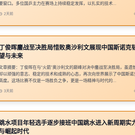
要窗口。多位国乒主力在赛场上持续稳定发挥，以扎实的技术...
2天前
丁俊晖鏖战至决胜局惜败奥沙利文展现中国斯诺克
望与未来
文章摘要：丁俊晖在与“火箭”奥沙利文的巅峰对决中鏖战至决胜局，虽遗
却以顽强的意志、稳定的技术和成熟的心态，再次向世界展示了中国斯诺
高度。这场比赛不仅是一场胜负之争，更是一场精神与时代的...
3天前
跳水项目年轻选手逐步接班中国跳水进入新周期实
与崛起时代