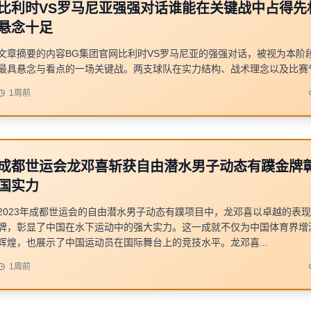
比利时VS罗马尼亚强强对话谁能在关键战中占得先
悬念十足
文章摘要的内容BG集团官网比利时VS罗马尼亚的强强对话，被视为本阶
最具悬念与看点的一场关键战。两支球队在实力结构、战术理念以及比赛气质
1周前
成都世运会龙邓喜斩获自由潜水男子动态有蹼金牌
国实力
2023年成都世运会的自由潜水男子动态有蹼项目中，龙邓喜以卓越的表
牌，彰显了中国在水下运动中的强大实力。这一成就不仅为中国体育界增
辉煌，也展示了中国运动员在国际舞台上的竞技水平。龙邓喜...
1周前