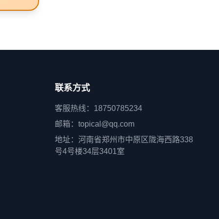
联系方式
客服热线：18750785234
邮箱：topical@qq.com
地址：河南省郑州市中原区陇海西路338
号4号楼34层3401室