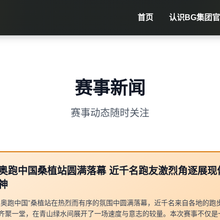
首页
认识
BG集团
赛事新闻
赛事动态随时关注
奥跑中国桑植站圆满落幕 近千名跑友激烈角逐展现
神
“奥跑中国”桑植站在热烈而有序的氛围中圆满落幕，近千名来自各地的跑
齐聚一堂，在青山绿水间展开了一场速度与意志的较量。本次赛事不仅是